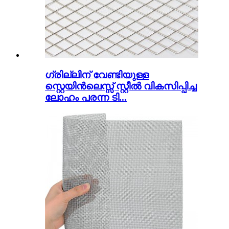
ഗ്രില്ലിന് വേണ്ടിയുള്ള
സ്റ്റെയിൻലെസ്സ് സ്റ്റീൽ വികസിപ്പിച്ച
ലോഹം പരന്ന ടി...