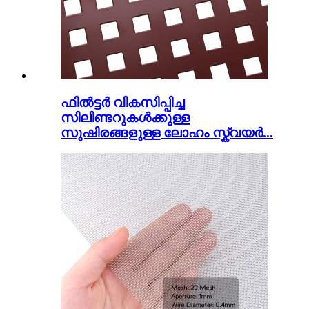
ഫിൽട്ടർ വികസിപ്പിച്ച
സിലിണ്ടറുകൾക്കുള്ള
സുഷിരങ്ങളുള്ള ലോഹം സ്ക്വയർ...