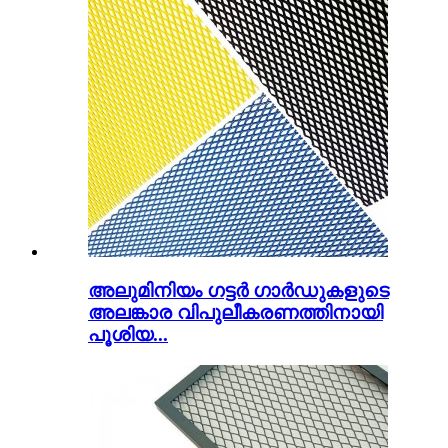
അലുമിനിയം ഗട്ടർ ഗാർഡുകളുടെ
അലങ്കാര വിപുലീകരണത്തിനായി
പൂശിയ...