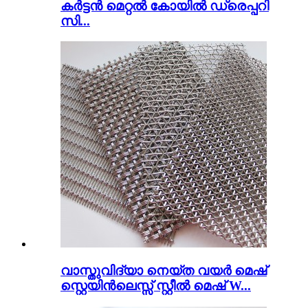
കർട്ടൻ മെറ്റൽ കോയിൽ ഡ്രെപ്പറി
സി...
വാസ്തുവിദ്യാ നെയ്ത വയർ മെഷ്
സ്റ്റെയിൻലെസ്സ് സ്റ്റീൽ മെഷ് W...