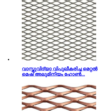
വാസ്തുവിദ്യാ വിപുലീകരിച്ച മെറ്റൽ
മെഷ് അലുമിനിയം ഹോൺ...