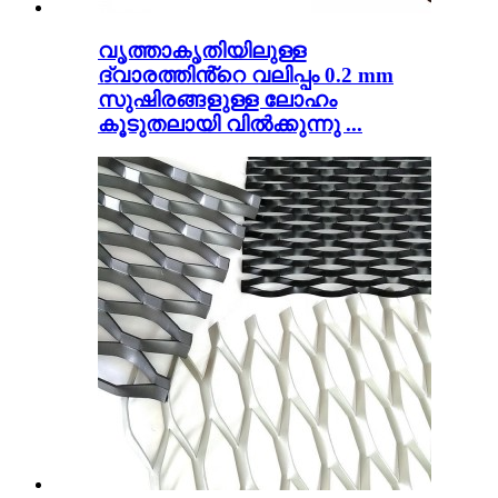
വൃത്താകൃതിയിലുള്ള
ദ്വാരത്തിൻ്റെ വലിപ്പം 0.2 mm
സുഷിരങ്ങളുള്ള ലോഹം
കൂടുതലായി വിൽക്കുന്നു ...