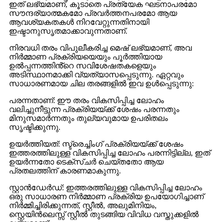
ഇത് ലഭ്യമാണ്, കൂടാതെ പ്രത്യേക ഘടനാപരമോ
സൗന്ദര്യാത്മകമോ പ്രവർത്തനപരമോ ആയ
ആവശ്യകതകൾ നിറവേറ്റുന്നതിനായി
ഇഷ്ടാനുസൃതമാക്കാവുന്നതാണ്.
നിരവധി തരം വിപുലീകരിച്ച മെഷ് ലഭ്യമാണ്, അവ
നിർമ്മാണ പ്രക്രിയയെയും പൂർത്തിയായ
ഉൽപ്പന്നത്തിൻ്റെ സവിശേഷതകളെയും
അടിസ്ഥാനമാക്കി വ്യത്യാസപ്പെടുന്നു. ഏറ്റവും
സാധാരണമായ ചില തരങ്ങളിൽ ഇവ ഉൾപ്പെടുന്നു:
പരന്നതാണ്: ഈ തരം വികസിപ്പിച്ച ലോഹം
വലിച്ചുനീട്ടുന്ന പ്രക്രിയയ്ക്ക് ശേഷം പരന്നതും
മിനുസമാർന്നതും തുല്യവുമായ ഉപരിതലം
സൃഷ്ടിക്കുന്നു.
ഉയർത്തിയത്: സ്ട്രെച്ചിംഗ് പ്രക്രിയയ്ക്ക് ശേഷം
ഇത്തരത്തിലുള്ള വികസിപ്പിച്ച ലോഹം പരന്നിട്ടില്ല, ഇത്
ഉയർന്നതോ ടെക്സ്ചർ ചെയ്തതോ ആയ
പ്രതലത്തിന് കാരണമാകുന്നു.
സ്റ്റാൻഡേർഡ്: ഇത്തരത്തിലുള്ള വികസിപ്പിച്ച ലോഹം
ഒരു സാധാരണ നിർമ്മാണ പ്രക്രിയ ഉപയോഗിച്ചാണ്
നിർമ്മിച്ചിരിക്കുന്നത്, സ്റ്റീൽ, അലുമിനിയം,
സ്റ്റെയിൻലെസ്സ് സ്റ്റീൽ തുടങ്ങിയ വിവിധ വസ്തുക്കളിൽ