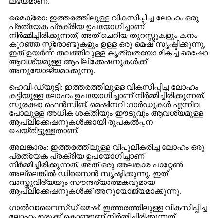
ലഭ്യമാണ്.
മൈക്രോ: ഇത്തരത്തിലുള്ള വികസിപ്പിച്ച ലോഹം ഒരു
പ്രത്യേക പ്രക്രിയ ഉപയോഗിച്ചാണ്
നിർമ്മിച്ചിരിക്കുന്നത്, അത് ചെറിയ തുറസ്സുകളും കനം
കുറഞ്ഞ സ്ട്രോണ്ടുകളും ഉള്ള ഒരു മെഷ് സൃഷ്ടിക്കുന്നു,
ഇത് ഉയർന്ന തലത്തിലുള്ള കൃത്യതയോ മികച്ച മെഷോ
ആവശ്യമുള്ള ആപ്ലിക്കേഷനുകൾക്ക്
അനുയോജ്യമാക്കുന്നു.
ഹെവി-ഡ്യൂട്ടി: ഇത്തരത്തിലുള്ള വികസിപ്പിച്ച ലോഹം
കട്ടിയുള്ള ലോഹം ഉപയോഗിച്ചാണ് നിർമ്മിച്ചിരിക്കുന്നത്,
സുരക്ഷാ ഫെൻസിങ്, മെഷിനറി ഗാർഡുകൾ എന്നിവ
പോലുള്ള അധിക ശക്തിയും ഈടുവും ആവശ്യമുള്ള
ആപ്ലിക്കേഷനുകൾക്കായി രൂപകൽപ്പന
ചെയ്തിട്ടുള്ളതാണ്.
അലങ്കാരം: ഇത്തരത്തിലുള്ള വിപുലീകരിച്ച ലോഹം ഒരു
പ്രത്യേക പ്രക്രിയ ഉപയോഗിച്ചാണ്
നിർമ്മിച്ചിരിക്കുന്നത്, അത് ഒരു അലങ്കാര പാറ്റേൺ
അല്ലെങ്കിൽ ഡിസൈൻ സൃഷ്ടിക്കുന്നു, ഇത്
വാസ്തുവിദ്യയും സൗന്ദര്യാത്മകവുമായ
ആപ്ലിക്കേഷനുകൾക്ക് അനുയോജ്യമാക്കുന്നു.
ഗാൽവാനൈസ്ഡ് മെഷ്: ഇത്തരത്തിലുള്ള വികസിപ്പിച്ച
ലോഹം ഉരുക്ക് കൊണ്ടാണ് നിർമ്മിച്ചിരിക്കുന്നത്,