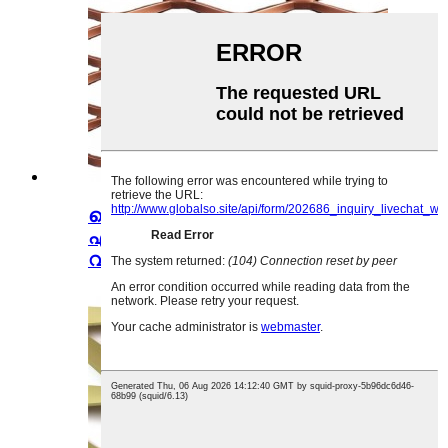
പൊടി പൂശിയ ഗാൽവാനൈസ്ഡ്
എക്സ്പാൻഡഡ് മെഷ് 3
വികസിപ്പിക്കുക...