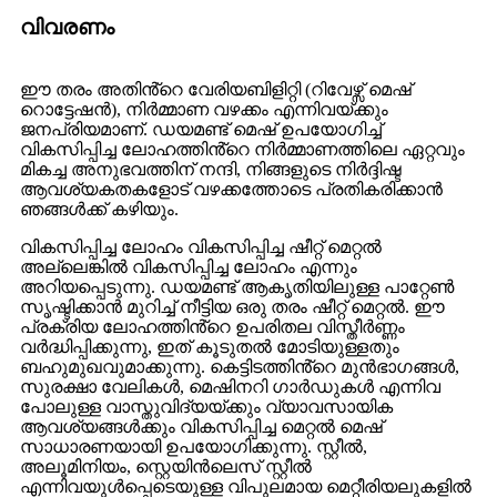
വിവരണം
ഈ തരം അതിൻ്റെ വേരിയബിളിറ്റി (റിവേഴ്സ് മെഷ്
റൊട്ടേഷൻ), നിർമ്മാണ വഴക്കം എന്നിവയ്ക്കും
ജനപ്രിയമാണ്. ഡയമണ്ട് മെഷ് ഉപയോഗിച്ച്
വികസിപ്പിച്ച ലോഹത്തിൻ്റെ നിർമ്മാണത്തിലെ ഏറ്റവും
മികച്ച അനുഭവത്തിന് നന്ദി, നിങ്ങളുടെ നിർദ്ദിഷ്ട
ആവശ്യകതകളോട് വഴക്കത്തോടെ പ്രതികരിക്കാൻ
ഞങ്ങൾക്ക് കഴിയും.
വികസിപ്പിച്ച ലോഹം വികസിപ്പിച്ച ഷീറ്റ് മെറ്റൽ
അല്ലെങ്കിൽ വികസിപ്പിച്ച ലോഹം എന്നും
അറിയപ്പെടുന്നു. ഡയമണ്ട് ആകൃതിയിലുള്ള പാറ്റേൺ
സൃഷ്ടിക്കാൻ മുറിച്ച് നീട്ടിയ ഒരു തരം ഷീറ്റ് മെറ്റൽ. ഈ
പ്രക്രിയ ലോഹത്തിൻ്റെ ഉപരിതല വിസ്തീർണ്ണം
വർദ്ധിപ്പിക്കുന്നു, ഇത് കൂടുതൽ മോടിയുള്ളതും
ബഹുമുഖവുമാക്കുന്നു. കെട്ടിടത്തിൻ്റെ മുൻഭാഗങ്ങൾ,
സുരക്ഷാ വേലികൾ, മെഷിനറി ഗാർഡുകൾ എന്നിവ
പോലുള്ള വാസ്തുവിദ്യയ്ക്കും വ്യാവസായിക
ആവശ്യങ്ങൾക്കും വികസിപ്പിച്ച മെറ്റൽ മെഷ്
സാധാരണയായി ഉപയോഗിക്കുന്നു. സ്റ്റീൽ,
അലൂമിനിയം, സ്റ്റെയിൻലെസ് സ്റ്റീൽ
എന്നിവയുൾപ്പെടെയുള്ള വിപുലമായ മെറ്റീരിയലുകളിൽ