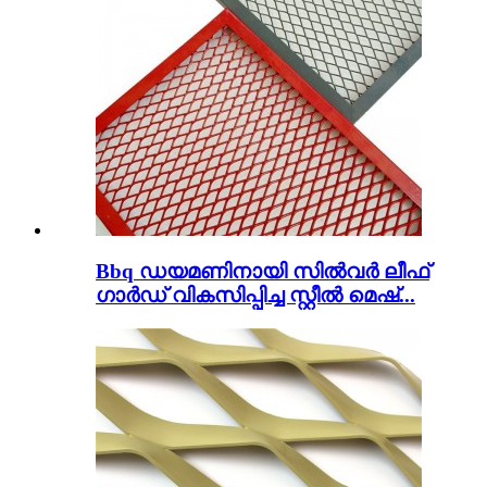
Bbq ഡയമണിനായി സിൽവർ ലീഫ്
ഗാർഡ് വികസിപ്പിച്ച സ്റ്റീൽ മെഷ്...