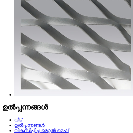
ഉൽപ്പന്നങ്ങൾ
വീട്
ഉൽപ്പന്നങ്ങൾ
വികസിപ്പിച്ച മെറ്റൽ മെഷ്