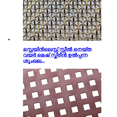
സ്റ്റെയിൻലെസ്സ് സ്റ്റീൽ നെയ്ത
വയർ മെഷ് സ്ക്രീൻ ഉൽപ്പന്ന
ശൃംഖല...