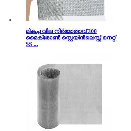
മികച്ച വില നിർമ്മാതാവ് 300
മൈക്രോൺ സ്റ്റെയിൻലെസ്സ് നെറ്റ്
SS ...