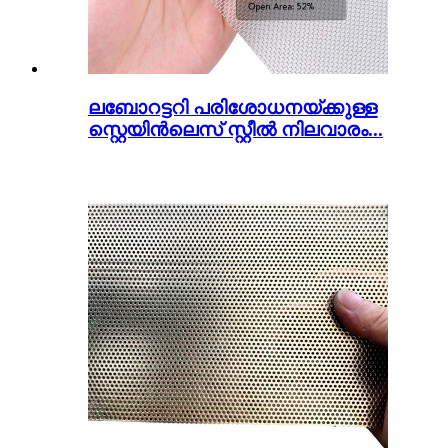
ലബോറട്ടറി പരിശോധനയ്ക്കുള്ള
സ്റ്റെയിൻലെസ് സ്റ്റീൽ നിലവാരം...