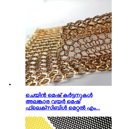
ചെയിൻ മെഷ് കർട്ടനുകൾ
അലങ്കാര വയർ മെഷ്
ഫ്ലെക്സിബിൾ മെറ്റൽ എം...