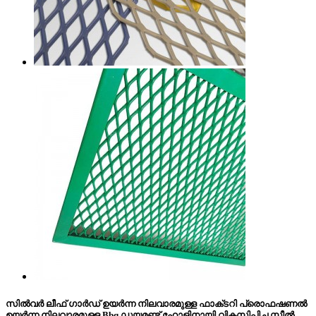
സിൽവർ ലീഫ് ഗാർഡ് ഉയർന്ന നിലവാരമുള്ള ഫാക്‌ടറി പ്രൊഫഷണൽ
ഉയർന്ന നിലവാരമുള്ള Bbq ഡയമണ്ട് ഹോളിനായി വികസിപ്പിച്ച സ്റ്റീൽ