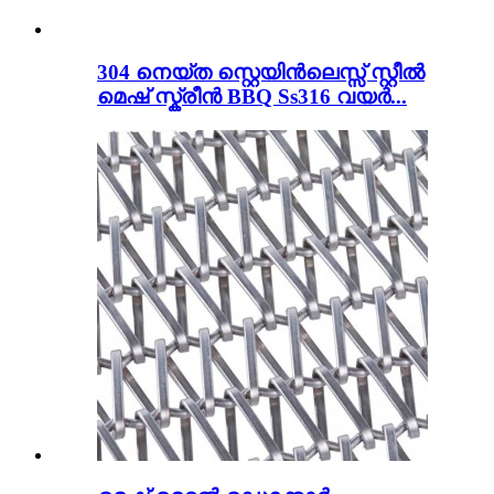
304 നെയ്ത സ്റ്റെയിൻലെസ്സ് സ്റ്റീൽ
മെഷ് സ്ക്രീൻ BBQ Ss316 വയർ...