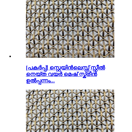
[പകർപ്പ്] സ്റ്റെയിൻലെസ്സ് സ്റ്റീൽ
നെയ്ത വയർ മെഷ് സ്ക്രീൻ
ഉൽപ്പന്നം...