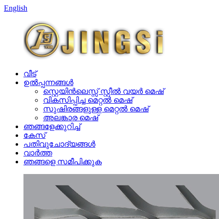
English
വീട്
ഉൽപ്പന്നങ്ങൾ
സ്റ്റെയിൻലെസ്സ് സ്റ്റീൽ വയർ മെഷ്
വികസിപ്പിച്ച മെറ്റൽ മെഷ്
സുഷിരങ്ങളുള്ള മെറ്റൽ മെഷ്
അലങ്കാര മെഷ്
ഞങ്ങളേക്കുറിച്ച്
കേസ്
പതിവുചോദ്യങ്ങൾ
വാർത്ത
ഞങ്ങളെ സമീപിക്കുക