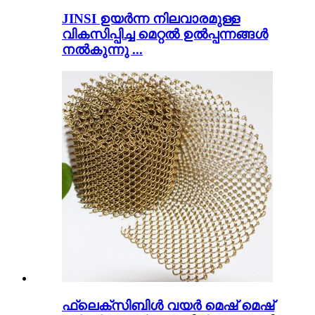
JINSI ഉയർന്ന നിലവാരമുള്ള
വികസിപ്പിച്ച മെറ്റൽ ഉൽപ്പന്നങ്ങൾ
നൽകുന്നു ...
ഫ്ലെക്സിബിൾ വയർ മെഷ് മെഷ്