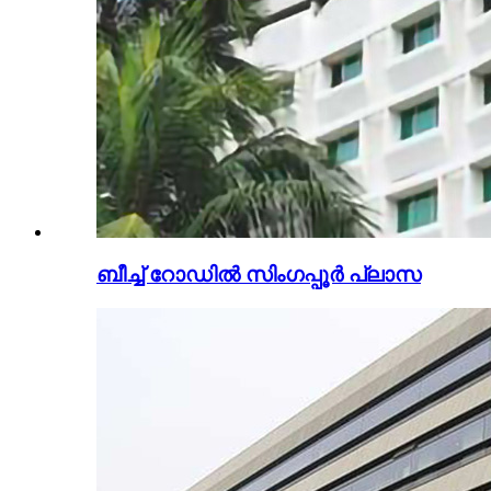
ബീച്ച് റോഡിൽ സിംഗപ്പൂർ പ്ലാസ