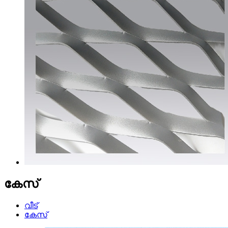
കേസ്
വീട്
കേസ്