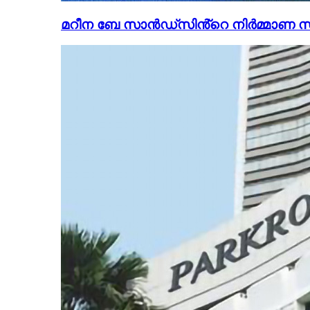
മറീന ബേ സാൻഡ്‌സിൻ്റെ നിർമ്മാണ സ