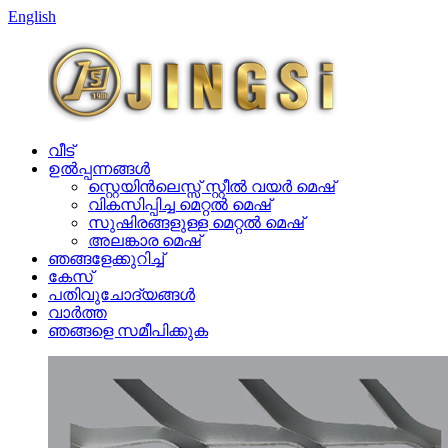
English
വീട്
ഉൽപ്പന്നങ്ങൾ
സ്റ്റെയിൻലെസ്സ് സ്റ്റീൽ വയർ മെഷ്
വികസിപ്പിച്ച മെറ്റൽ മെഷ്
സുഷിരങ്ങളുള്ള മെറ്റൽ മെഷ്
അലങ്കാര മെഷ്
ഞങ്ങളേക്കുറിച്ച്
കേസ്
പതിവുചോദ്യങ്ങൾ
വാർത്ത
ഞങ്ങളെ സമീപിക്കുക