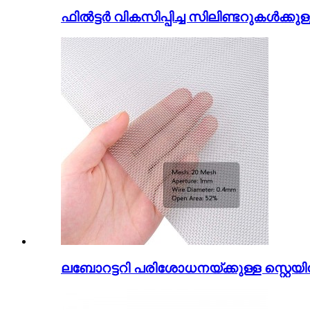
ഫിൽട്ടർ വികസിപ്പിച്ച സിലിണ്ടറുകൾക്കു
ലബോറട്ടറി പരിശോധനയ്ക്കുള്ള സ്റ്റെയിൻ