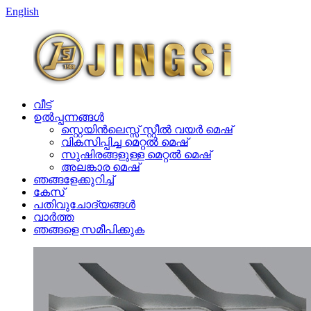
English
വീട്
ഉൽപ്പന്നങ്ങൾ
സ്റ്റെയിൻലെസ്സ് സ്റ്റീൽ വയർ മെഷ്
വികസിപ്പിച്ച മെറ്റൽ മെഷ്
സുഷിരങ്ങളുള്ള മെറ്റൽ മെഷ്
അലങ്കാര മെഷ്
ഞങ്ങളേക്കുറിച്ച്
കേസ്
പതിവുചോദ്യങ്ങൾ
വാർത്ത
ഞങ്ങളെ സമീപിക്കുക