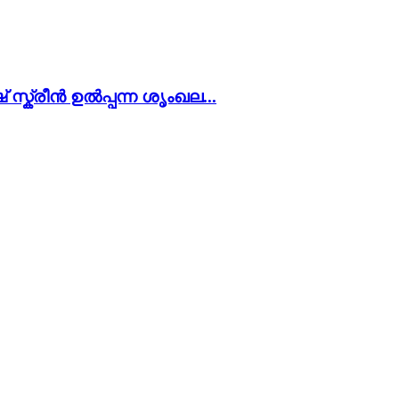
 സ്ക്രീൻ ഉൽപ്പന്ന ശൃംഖല...