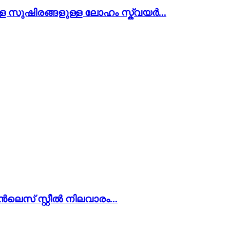
ള്ള സുഷിരങ്ങളുള്ള ലോഹം സ്ക്വയർ...
ലെസ് സ്റ്റീൽ നിലവാരം...