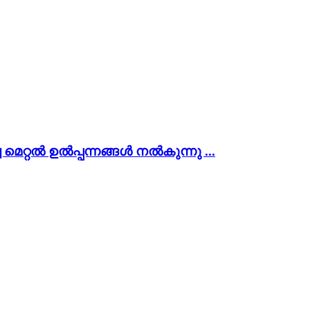
 മെറ്റൽ ഉൽപ്പന്നങ്ങൾ നൽകുന്നു ...