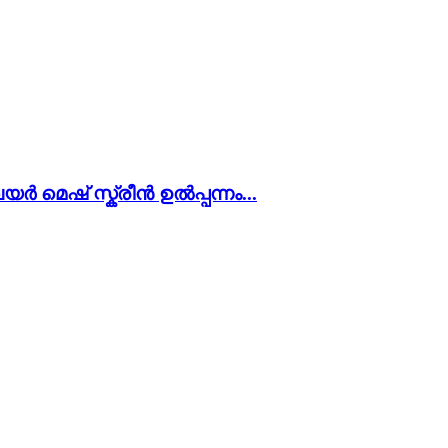
വയർ മെഷ് സ്ക്രീൻ ഉൽപ്പന്നം...