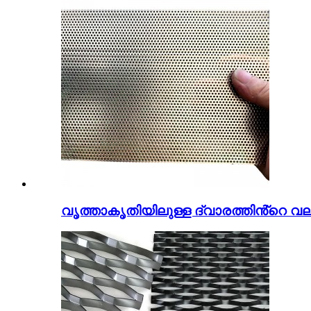
വൃത്താകൃതിയിലുള്ള ദ്വാരത്തിൻ്റെ വലി