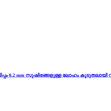
പ്പം 0.2 mm സുഷിരങ്ങളുള്ള ലോഹം കൂടുതലായി വിൽ