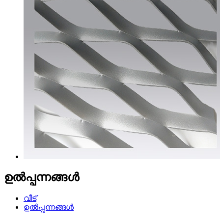
ഉൽപ്പന്നങ്ങൾ
വീട്
ഉൽപ്പന്നങ്ങൾ