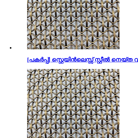
[പകർപ്പ്] സ്റ്റെയിൻലെസ്സ് സ്റ്റീൽ നെയ്ത 