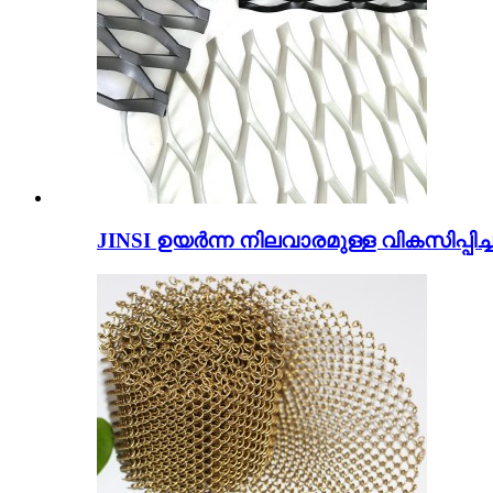
JINSI ഉയർന്ന നിലവാരമുള്ള വികസിപ്പിച്ച