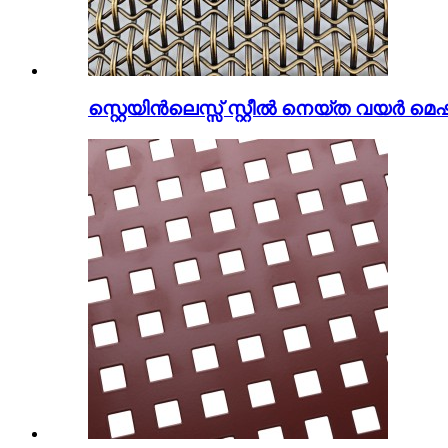
സ്റ്റെയിൻലെസ്സ് സ്റ്റീൽ നെയ്ത വയർ മെഷ്