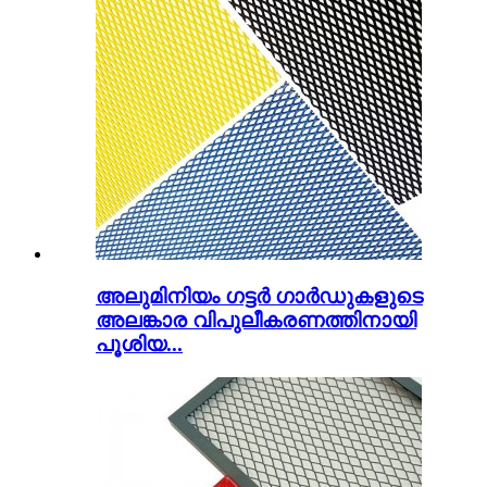
അലുമിനിയം ഗട്ടർ ഗാർഡുകളുടെ
അലങ്കാര വിപുലീകരണത്തിനായി
പൂശിയ...