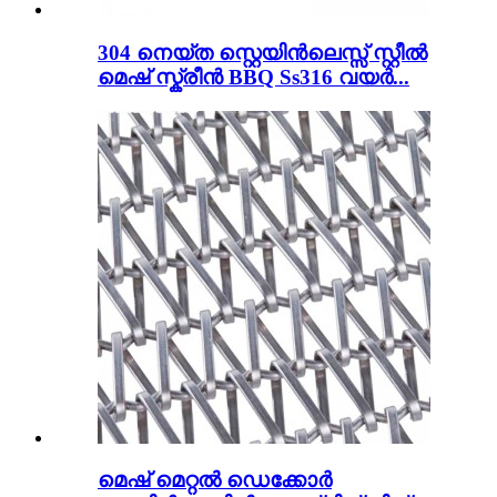
304 നെയ്ത സ്റ്റെയിൻലെസ്സ് സ്റ്റീൽ
മെഷ് സ്ക്രീൻ BBQ Ss316 വയർ...
മെഷ് മെറ്റൽ ഡെക്കോർ