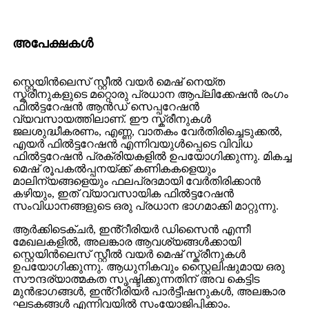
അപേക്ഷകൾ
സ്റ്റെയിൻലെസ് സ്റ്റീൽ വയർ മെഷ് നെയ്ത
സ്ക്രീനുകളുടെ മറ്റൊരു പ്രധാന ആപ്ലിക്കേഷൻ രംഗം
ഫിൽട്ടറേഷൻ ആൻഡ് സെപ്പറേഷൻ
വ്യവസായത്തിലാണ്. ഈ സ്ക്രീനുകൾ
ജലശുദ്ധീകരണം, എണ്ണ, വാതകം വേർതിരിച്ചെടുക്കൽ,
എയർ ഫിൽട്ടറേഷൻ എന്നിവയുൾപ്പെടെ വിവിധ
ഫിൽട്ടറേഷൻ പ്രക്രിയകളിൽ ഉപയോഗിക്കുന്നു. മികച്ച
മെഷ് രൂപകൽപ്പനയ്ക്ക് കണികകളെയും
മാലിന്യങ്ങളെയും ഫലപ്രദമായി വേർതിരിക്കാൻ
കഴിയും, ഇത് വ്യാവസായിക ഫിൽട്ടറേഷൻ
സംവിധാനങ്ങളുടെ ഒരു പ്രധാന ഭാഗമാക്കി മാറ്റുന്നു.
ആർക്കിടെക്ചർ, ഇൻ്റീരിയർ ഡിസൈൻ എന്നീ
മേഖലകളിൽ, അലങ്കാര ആവശ്യങ്ങൾക്കായി
സ്റ്റെയിൻലെസ് സ്റ്റീൽ വയർ മെഷ് സ്ക്രീനുകൾ
ഉപയോഗിക്കുന്നു. ആധുനികവും സ്റ്റൈലിഷുമായ ഒരു
സൗന്ദര്യാത്മകത സൃഷ്ടിക്കുന്നതിന് അവ കെട്ടിട
മുൻഭാഗങ്ങൾ, ഇൻ്റീരിയർ പാർട്ടീഷനുകൾ, അലങ്കാര
ഘടകങ്ങൾ എന്നിവയിൽ സംയോജിപ്പിക്കാം.