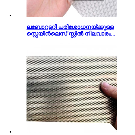
ലബോറട്ടറി പരിശോധനയ്ക്കുള്ള
സ്റ്റെയിൻലെസ് സ്റ്റീൽ നിലവാരം...