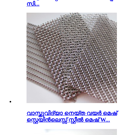
സി...
വാസ്തുവിദ്യാ നെയ്ത വയർ മെഷ്
സ്റ്റെയിൻലെസ്സ് സ്റ്റീൽ മെഷ് W...