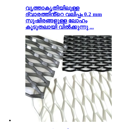
വൃത്താകൃതിയിലുള്ള
ദ്വാരത്തിൻ്റെ വലിപ്പം 0.2 mm
സുഷിരങ്ങളുള്ള ലോഹം
കൂടുതലായി വിൽക്കുന്നു ...