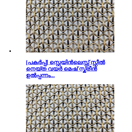
[പകർപ്പ്] സ്റ്റെയിൻലെസ്സ് സ്റ്റീൽ
നെയ്ത വയർ മെഷ് സ്ക്രീൻ
ഉൽപ്പന്നം...