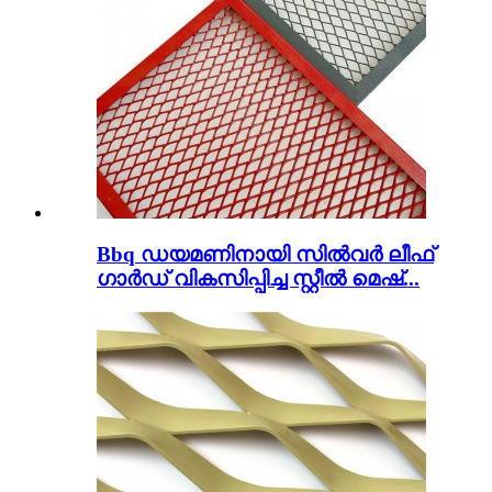
Bbq ഡയമണിനായി സിൽവർ ലീഫ്
ഗാർഡ് വികസിപ്പിച്ച സ്റ്റീൽ മെഷ്...