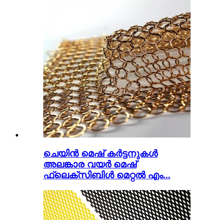
ചെയിൻ മെഷ് കർട്ടനുകൾ
അലങ്കാര വയർ മെഷ്
ഫ്ലെക്സിബിൾ മെറ്റൽ എം...