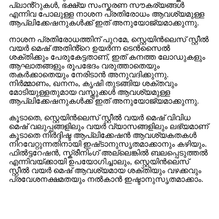
പ്ലാൻ്റുകൾ, ഭക്ഷ്യ സംസ്കരണ സൗകര്യങ്ങൾ
എന്നിവ പോലുള്ള നാശന പ്രതിരോധം ആവശ്യമുള്ള
ആപ്ലിക്കേഷനുകൾക്ക് ഇത് അനുയോജ്യമാക്കുന്നു.
നാശന പ്രതിരോധത്തിന് പുറമേ, സ്റ്റെയിൻലെസ് സ്റ്റീൽ
വയർ മെഷ് അതിൻ്റെ ഉയർന്ന ടെൻസൈൽ
ശക്തിക്കും പേരുകേട്ടതാണ്, ഇത് കനത്ത ലോഡുകളും
ആഘാതങ്ങളും രൂപഭേദം വരുത്താതെയും
തകർക്കാതെയും നേരിടാൻ അനുവദിക്കുന്നു.
നിർമ്മാണം, ഖനനം, കൃഷി തുടങ്ങിയ ശക്തവും
മോടിയുള്ളതുമായ വസ്തുക്കൾ ആവശ്യമുള്ള
ആപ്ലിക്കേഷനുകൾക്ക് ഇത് അനുയോജ്യമാക്കുന്നു.
കൂടാതെ, സ്റ്റെയിൻലെസ് സ്റ്റീൽ വയർ മെഷ് വിവിധ
മെഷ് വലുപ്പങ്ങളിലും വയർ വ്യാസങ്ങളിലും ലഭ്യമാണ്
കൂടാതെ നിർദ്ദിഷ്ട ആപ്ലിക്കേഷൻ ആവശ്യകതകൾ
നിറവേറ്റുന്നതിനായി ഇഷ്‌ടാനുസൃതമാക്കാനും കഴിയും.
ഫിൽട്ടറേഷൻ, സ്ക്രീനിംഗ് അല്ലെങ്കിൽ ബലപ്പെടുത്തൽ
എന്നിവയ്ക്കായി ഉപയോഗിച്ചാലും, സ്റ്റെയിൻലെസ്
സ്റ്റീൽ വയർ മെഷ് ആവശ്യമായ ശക്തിയും വഴക്കവും
പ്രവേശനക്ഷമതയും നൽകാൻ ഇഷ്ടാനുസൃതമാക്കാം.