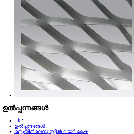
ഉൽപ്പന്നങ്ങൾ
വീട്
ഉൽപ്പന്നങ്ങൾ
സ്റ്റെയിൻലെസ്സ് സ്റ്റീൽ വയർ മെഷ്