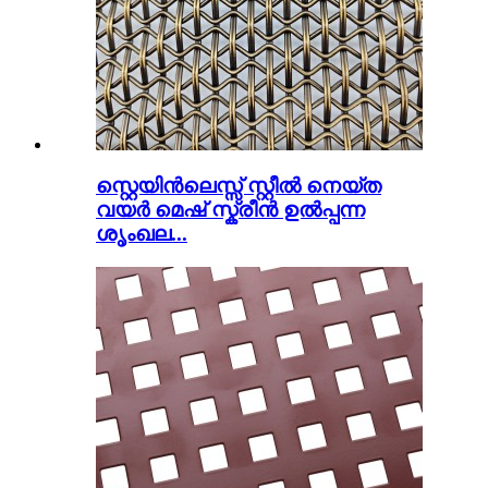
സ്റ്റെയിൻലെസ്സ് സ്റ്റീൽ നെയ്ത
വയർ മെഷ് സ്ക്രീൻ ഉൽപ്പന്ന
ശൃംഖല...