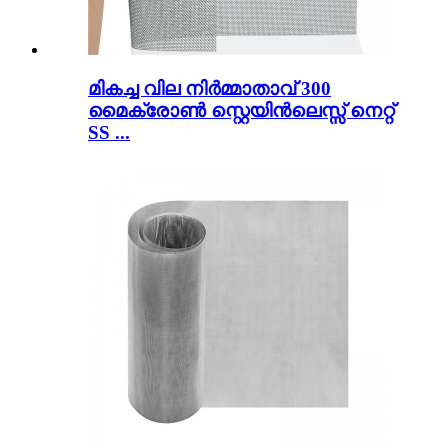
മികച്ച വില നിർമ്മാതാവ് 300
മൈക്രോൺ സ്റ്റെയിൻലെസ്സ് നെറ്റ്
SS ...