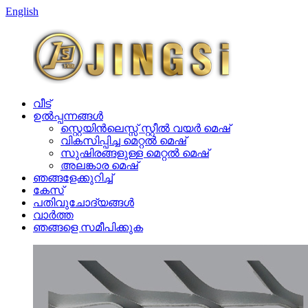
English
വീട്
ഉൽപ്പന്നങ്ങൾ
സ്റ്റെയിൻലെസ്സ് സ്റ്റീൽ വയർ മെഷ്
വികസിപ്പിച്ച മെറ്റൽ മെഷ്
സുഷിരങ്ങളുള്ള മെറ്റൽ മെഷ്
അലങ്കാര മെഷ്
ഞങ്ങളേക്കുറിച്ച്
കേസ്
പതിവുചോദ്യങ്ങൾ
വാർത്ത
ഞങ്ങളെ സമീപിക്കുക