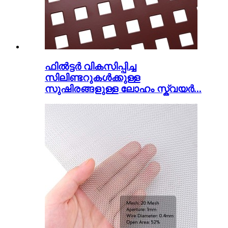
ഫിൽട്ടർ വികസിപ്പിച്ച
സിലിണ്ടറുകൾക്കുള്ള
സുഷിരങ്ങളുള്ള ലോഹം സ്ക്വയർ...