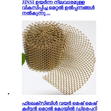
JINSI ഉയർന്ന നിലവാരമുള്ള
വികസിപ്പിച്ച മെറ്റൽ ഉൽപ്പന്നങ്ങൾ
നൽകുന്നു ...
ഫ്ലെക്സിബിൾ വയർ മെഷ് മെഷ്
കർട്ടൻ മെറ്റൽ കോയിൽ ഡ്രെപ്പറി