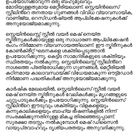
ഉപയോഗിക്കാവുന്ന ഒരു ബഹുമുഖവും
മോടിയുള്ളതുമായ മെറ്റീരിയലാണ്. സ്റ്റെയിൻലെസ്
സ്റ്റീലിൻ്റെ തനതായ ഗുണങ്ങൾ വിവിധ വ്യാവസായിക,
വാണിജ്യ, റെസിഡൻഷ്യൽ ആപ്ലിക്കേഷനുകൾക്ക്
അനുയോജ്യമാക്കുന്നു.
സ്റ്റെയിൻലെസ്സ് സ്റ്റീൽ വയർ മെഷ് നെയ്ത
സ്ക്രീനുകൾക്കായുള്ള ഒരു സാധാരണ ആപ്ലിക്കേഷൻ
രംഗം നിർമ്മാണ വ്യവസായത്തിലാണ്. ഈ സ്ക്രീനുകൾ
കോൺക്രീറ്റ് ഘടനകളെ ശക്തിപ്പെടുത്താൻ
ഉപയോഗിക്കുന്നു, കെട്ടിട സാമഗ്രികളുടെ ശക്തിയും
സ്ഥിരതയും നൽകുന്നു. സ്റ്റെയിൻലെസ്സ് സ്റ്റീലിൻ്റെ
നാശത്തെ പ്രതിരോധിക്കുന്ന ഗുണങ്ങൾ, മെറ്റീരിയൽ
കഠിനമായ കാലാവസ്ഥയ്ക്ക് വിധേയമാകുന്ന ഔട്ട്ഡോർ
നിർമ്മാണ പദ്ധതികൾക്ക് അനുയോജ്യമാക്കുന്നു.
കാർഷിക മേഖലയിൽ, സ്റ്റെയിൻലെസ് സ്റ്റീൽ വയർ
മെഷ് നെയ്ത സ്ക്രീനുകൾ വേലികൾക്കും മൃഗങ്ങളുടെ
ചുറ്റുപാടുകൾക്കും ഉപയോഗിക്കുന്നു. സ്റ്റെയിൻലെസ്
സ്റ്റീലിൻ്റെ ഈടുവും ശക്തിയും വിളകളെയും
കന്നുകാലികളെയും ബാഹ്യ ഭീഷണികളിൽ നിന്ന്
സംരക്ഷിക്കുന്നതിനുള്ള മികച്ച തിരഞ്ഞെടുപ്പാണ്.
സുരക്ഷാ തടസ്സം നൽകുമ്പോൾ മെഷ് ഡിസൈൻ
വായുപ്രവാഹവും ദൃശ്യപരതയും അനുവദിക്കുന്നു.