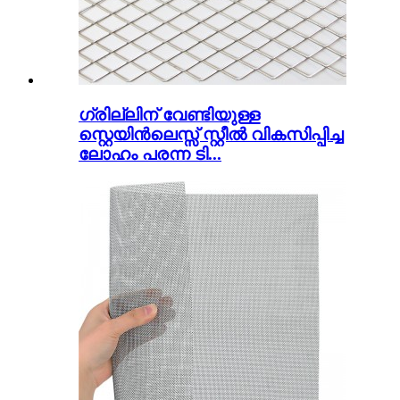
ഗ്രില്ലിന് വേണ്ടിയുള്ള
സ്റ്റെയിൻലെസ്സ് സ്റ്റീൽ വികസിപ്പിച്ച
ലോഹം പരന്ന ടി...