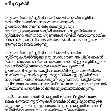
ഫീച്ചറുകൾ
സ്റ്റെയിൻലെസ്സ് സ്റ്റീൽ വയർ മെഷ് നെയ്ത സ്ക്രീൻ
വൈവിധ്യമാർന്ന സാഹചര്യങ്ങളിൽ
ഉപയോഗിക്കാവുന്ന ഒരു ബഹുമുഖവും
മോടിയുള്ളതുമായ മെറ്റീരിയലാണ്. സ്റ്റെയിൻലെസ്
സ്റ്റീലിൻ്റെ തനതായ ഗുണങ്ങൾ വിവിധ വ്യാവസായിക,
വാണിജ്യ, റെസിഡൻഷ്യൽ ആപ്ലിക്കേഷനുകൾക്ക്
അനുയോജ്യമാക്കുന്നു.
സ്റ്റെയിൻലെസ്സ് സ്റ്റീൽ വയർ മെഷ് നെയ്ത
സ്ക്രീനുകൾക്കായുള്ള ഒരു സാധാരണ ആപ്ലിക്കേഷൻ
രംഗം നിർമ്മാണ വ്യവസായത്തിലാണ്. ഈ സ്ക്രീനുകൾ
കോൺക്രീറ്റ് ഘടനകളെ ശക്തിപ്പെടുത്താൻ
ഉപയോഗിക്കുന്നു, കെട്ടിട സാമഗ്രികളുടെ ശക്തിയും
സ്ഥിരതയും നൽകുന്നു. സ്റ്റെയിൻലെസ്സ് സ്റ്റീലിൻ്റെ
നാശത്തെ പ്രതിരോധിക്കുന്ന ഗുണങ്ങൾ, മെറ്റീരിയൽ
കഠിനമായ കാലാവസ്ഥയ്ക്ക് വിധേയമാകുന്ന ഔട്ട്ഡോർ
നിർമ്മാണ പദ്ധതികൾക്ക് അനുയോജ്യമാക്കുന്നു.
കാർഷിക മേഖലയിൽ, സ്റ്റെയിൻലെസ് സ്റ്റീൽ വയർ
മെഷ് നെയ്ത സ്ക്രീനുകൾ വേലികൾക്കും മൃഗങ്ങളുടെ
ചുറ്റുപാടുകൾക്കും ഉപയോഗിക്കുന്നു. സ്റ്റെയിൻലെസ്
സ്റ്റീലിൻ്റെ ഈടുവും ശക്തിയും വിളകളെയും