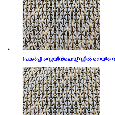
[പകർപ്പ്] സ്റ്റെയിൻലെസ്സ് സ്റ്റീൽ നെയ്ത 