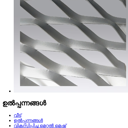
ഉൽപ്പന്നങ്ങൾ
വീട്
ഉൽപ്പന്നങ്ങൾ
വികസിപ്പിച്ച മെറ്റൽ മെഷ്