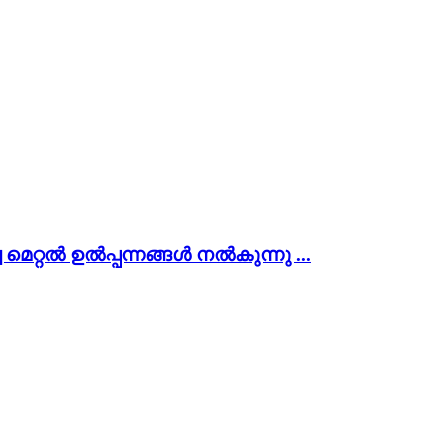
 മെറ്റൽ ഉൽപ്പന്നങ്ങൾ നൽകുന്നു ...