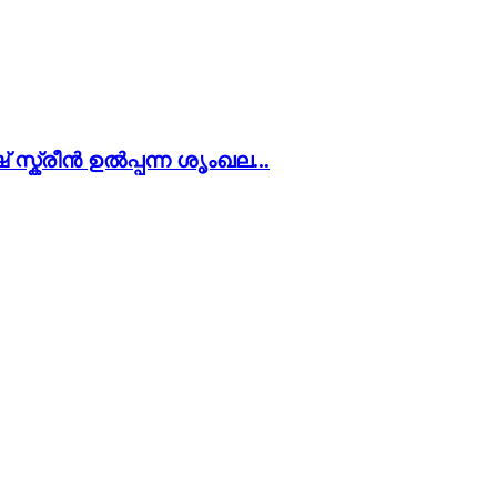
 സ്ക്രീൻ ഉൽപ്പന്ന ശൃംഖല...