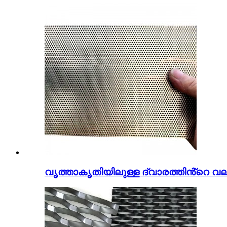
വൃത്താകൃതിയിലുള്ള ദ്വാരത്തിൻ്റെ വലി