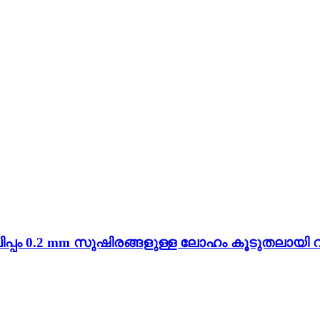
പ്പം 0.2 mm സുഷിരങ്ങളുള്ള ലോഹം കൂടുതലായി വിൽ