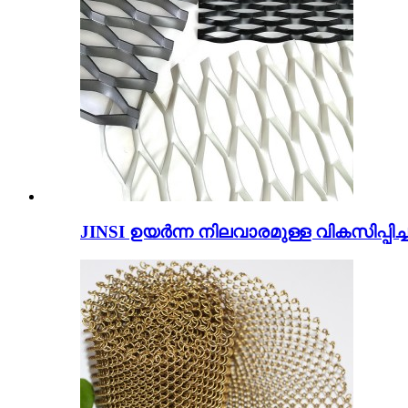
JINSI ഉയർന്ന നിലവാരമുള്ള വികസിപ്പിച്ച