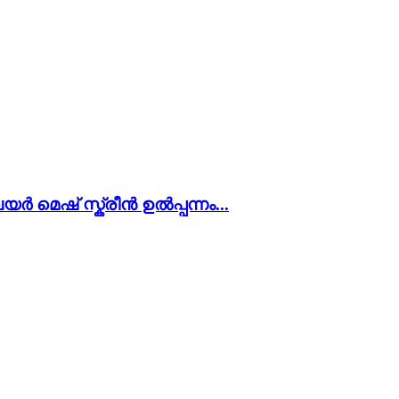
വയർ മെഷ് സ്ക്രീൻ ഉൽപ്പന്നം...