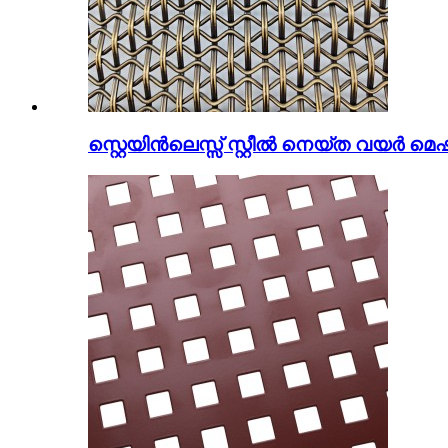
സ്റ്റെയിൻലെസ്സ് സ്റ്റീൽ നെയ്ത വയർ മെഷ്