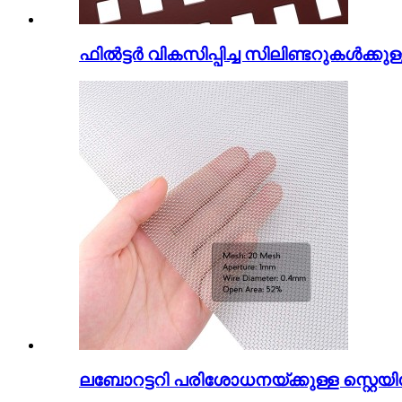
ഫിൽട്ടർ വികസിപ്പിച്ച സിലിണ്ടറുകൾക്കു
ലബോറട്ടറി പരിശോധനയ്ക്കുള്ള സ്റ്റെയിൻ