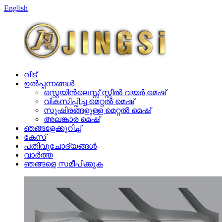
English
വീട്
ഉൽപ്പന്നങ്ങൾ
സ്റ്റെയിൻലെസ്സ് സ്റ്റീൽ വയർ മെഷ്
വികസിപ്പിച്ച മെറ്റൽ മെഷ്
സുഷിരങ്ങളുള്ള മെറ്റൽ മെഷ്
അലങ്കാര മെഷ്
ഞങ്ങളേക്കുറിച്ച്
കേസ്
പതിവുചോദ്യങ്ങൾ
വാർത്ത
ഞങ്ങളെ സമീപിക്കുക