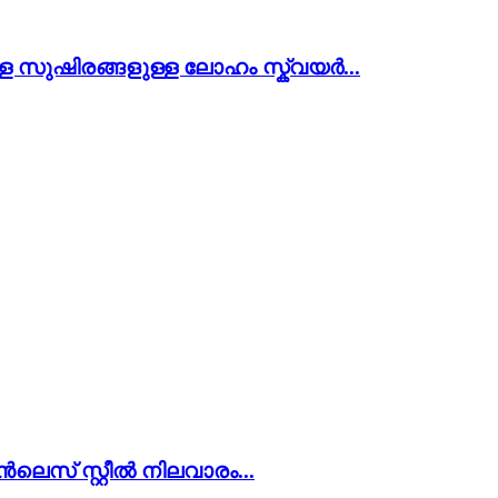
ള്ള സുഷിരങ്ങളുള്ള ലോഹം സ്ക്വയർ...
ലെസ് സ്റ്റീൽ നിലവാരം...