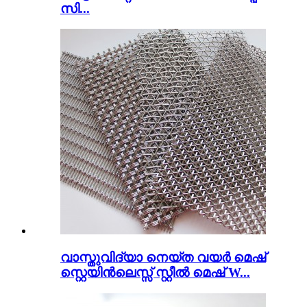
സി...
വാസ്തുവിദ്യാ നെയ്ത വയർ മെഷ്
സ്റ്റെയിൻലെസ്സ് സ്റ്റീൽ മെഷ് W...