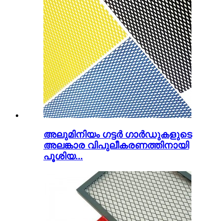
അലുമിനിയം ഗട്ടർ ഗാർഡുകളുടെ
അലങ്കാര വിപുലീകരണത്തിനായി
പൂശിയ...