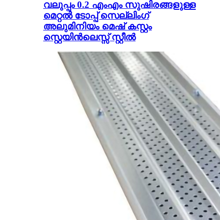
വലുപ്പം 0.2 എംഎം സുഷിരങ്ങളുള്ള
മെറ്റൽ ടോപ്പ് സെല്ലിംഗ്
അലുമിനിയം മെഷ് കസ്റ്റം
സ്റ്റെയിൻലെസ്സ് സ്റ്റീൽ