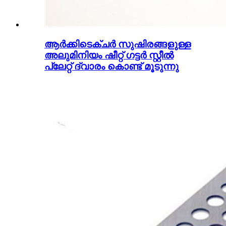
ആർക്കിടെക്ചർ സുഷിരങ്ങളുള്ള
അലുമിനിയം ഷീറ്റ് ഗട്ടർ സ്റ്റീൽ
പ്ലേറ്റ് ദ്വാരം കൊണ്ട് മൂടുന്നു