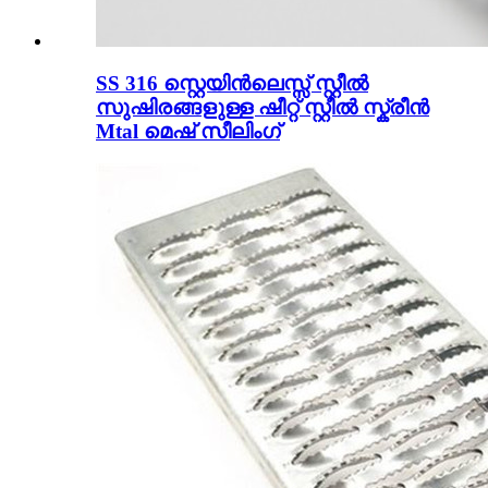
SS 316 സ്റ്റെയിൻലെസ്സ് സ്റ്റീൽ
സുഷിരങ്ങളുള്ള ഷീറ്റ് സ്റ്റീൽ സ്ക്രീൻ
Mtal മെഷ് സീലിംഗ്