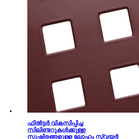
ഫിൽട്ടർ വികസിപ്പിച്ച
സിലിണ്ടറുകൾക്കുള്ള
സുഷിരങ്ങളുള്ള ലോഹം സ്ക്വയർ