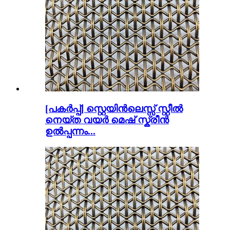
[പകർപ്പ്] സ്റ്റെയിൻലെസ്സ് സ്റ്റീൽ
നെയ്ത വയർ മെഷ് സ്ക്രീൻ
ഉൽപ്പന്നം...