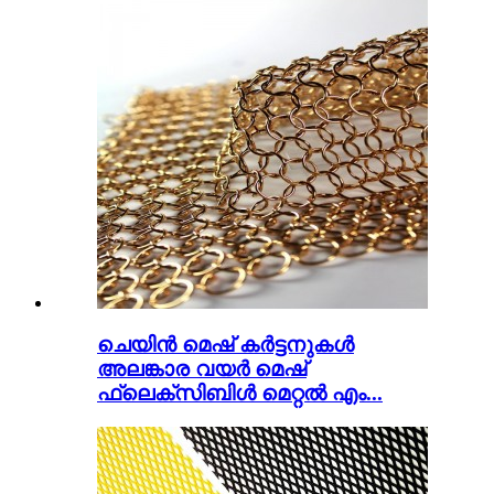
ചെയിൻ മെഷ് കർട്ടനുകൾ
അലങ്കാര വയർ മെഷ്
ഫ്ലെക്സിബിൾ മെറ്റൽ എം...