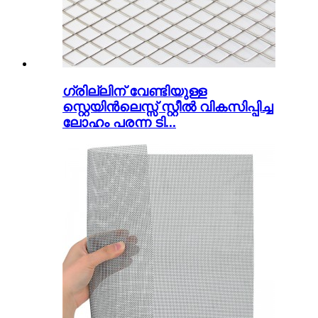
ഗ്രില്ലിന് വേണ്ടിയുള്ള
സ്റ്റെയിൻലെസ്സ് സ്റ്റീൽ വികസിപ്പിച്ച
ലോഹം പരന്ന ടി...