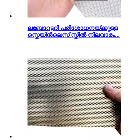
ലബോറട്ടറി പരിശോധനയ്ക്കുള്ള
സ്റ്റെയിൻലെസ് സ്റ്റീൽ നിലവാരം...