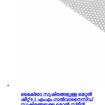
മൈക്രോ സുഷിരങ്ങളുള്ള മെറ്റൽ
ഷീറ്റ് 0.1 എംഎം ഗാൽവാനൈസ്ഡ്
സുഷിരങ്ങളുള്ള മെറ്റൽ സ്ക്രീൻ