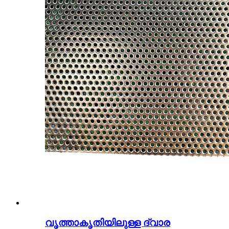
വൃത്താകൃതിയിലുള്ള ദ്വാര