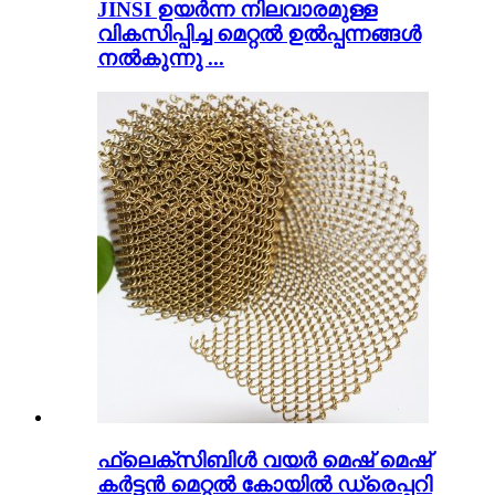
JINSI ഉയർന്ന നിലവാരമുള്ള
വികസിപ്പിച്ച മെറ്റൽ ഉൽപ്പന്നങ്ങൾ
നൽകുന്നു ...
ഫ്ലെക്സിബിൾ വയർ മെഷ് മെഷ്
കർട്ടൻ മെറ്റൽ കോയിൽ ഡ്രെപ്പറി