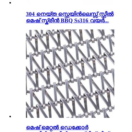
304 നെയ്ത സ്റ്റെയിൻലെസ്സ് സ്റ്റീൽ
മെഷ് സ്ക്രീൻ BBQ Ss316 വയർ...
മെഷ് മെറ്റൽ ഡെക്കോർ