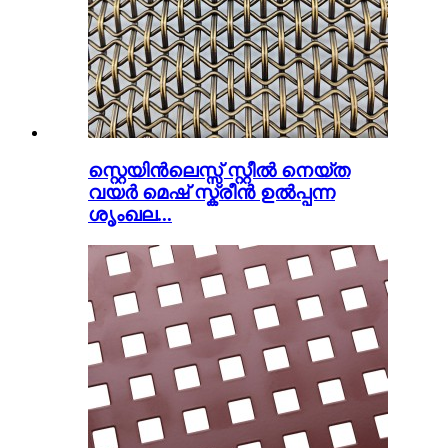
സ്റ്റെയിൻലെസ്സ് സ്റ്റീൽ നെയ്ത
വയർ മെഷ് സ്ക്രീൻ ഉൽപ്പന്ന
ശൃംഖല...