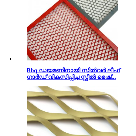
Bbq ഡയമണിനായി സിൽവർ ലീഫ്
ഗാർഡ് വികസിപ്പിച്ച സ്റ്റീൽ മെഷ്...