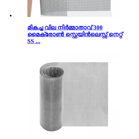
മികച്ച വില നിർമ്മാതാവ് 300
മൈക്രോൺ സ്റ്റെയിൻലെസ്സ് നെറ്റ്
SS ...