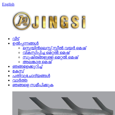
English
വീട്
ഉൽപ്പന്നങ്ങൾ
സ്റ്റെയിൻലെസ്സ് സ്റ്റീൽ വയർ മെഷ്
വികസിപ്പിച്ച മെറ്റൽ മെഷ്
സുഷിരങ്ങളുള്ള മെറ്റൽ മെഷ്
അലങ്കാര മെഷ്
ഞങ്ങളേക്കുറിച്ച്
കേസ്
പതിവുചോദ്യങ്ങൾ
വാർത്ത
ഞങ്ങളെ സമീപിക്കുക