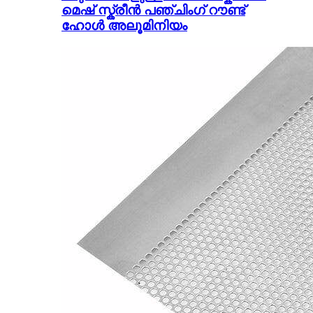
മെഷ് സ്ക്രീൻ പഞ്ചിംഗ് റൗണ്ട്
ഹോൾ അലൂമിനിയം