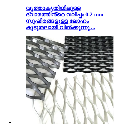
വൃത്താകൃതിയിലുള്ള
ദ്വാരത്തിൻ്റെ വലിപ്പം 0.2 mm
സുഷിരങ്ങളുള്ള ലോഹം
കൂടുതലായി വിൽക്കുന്നു ...