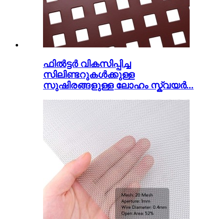
ഫിൽട്ടർ വികസിപ്പിച്ച
സിലിണ്ടറുകൾക്കുള്ള
സുഷിരങ്ങളുള്ള ലോഹം സ്ക്വയർ...